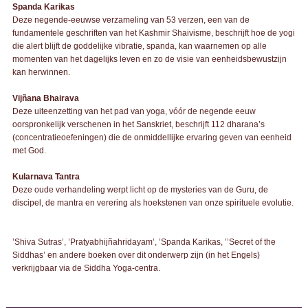
Spanda Karikas
Deze negende-eeuwse verzameling van 53 verzen, een van de
fundamentele geschriften van het Kashmir Shaivisme, beschrijft hoe de yogi
die alert blijft de goddelijke vibratie, spanda, kan waarnemen op alle
momenten van het dagelijks leven en zo de visie van eenheidsbewustzijn
kan herwinnen.
Vijñana Bhairava
Deze uiteenzetting van het pad van yoga, vóór de negende eeuw
oorspronkelijk verschenen in het Sanskriet, beschrijft 112 dharana’s
(concentratieoefeningen) die de onmiddellijke ervaring geven van eenheid
met God.
Kularnava Tantra
Deze oude verhandeling werpt licht op de mysteries van de Guru, de
discipel, de mantra en verering als hoekstenen van onze spirituele evolutie.
’Shiva Sutras’, ’Pratyabhijñahridayam’, ’Spanda Karikas, ’’Secret of the
Siddhas’ en andere boeken over dit onderwerp zijn (in het Engels)
verkrijgbaar via de Siddha Yoga-centra.