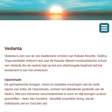
Vedanta
Vedanta is een van de zes traditionele scholen van Indiase filosofie. Siddha
Yoga-meditatie ontleent veel aan de Advaita oftewel nondualistische school
van Vedanta die de nadruk legt op het ene allerhoogste beginsel dat het
fundament is van het universum.
Upanishads
De geïnspireerde leringen, visies en mystieke ervaringen van de oude
wijzen van India, de Upanishads, vormen het afsluitende gedeelte van de
Veda’s. Met een immense verscheidenheid in vorm en stijl brengen al deze
geschriften - meer dan honderd - dezelfde essentële lering: dat de
individuele ziel en God één zijn.