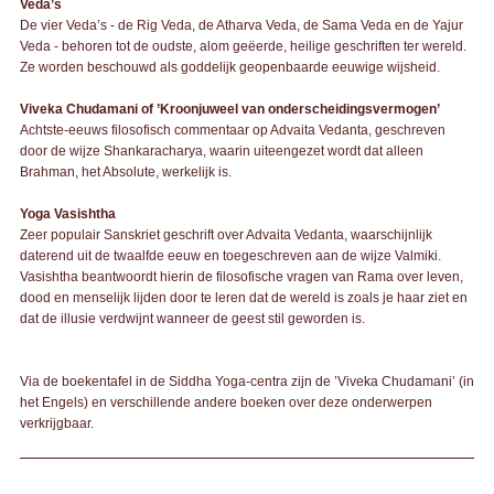
Veda’s
De vier Veda’s - de Rig Veda, de Atharva Veda, de Sama Veda en de Yajur
Veda - behoren tot de oudste, alom geëerde, heilige geschriften ter wereld.
Ze worden beschouwd als goddelijk geopenbaarde eeuwige wijsheid.
Viveka Chudamani of ’Kroonjuweel van onderscheidingsvermogen’
Achtste-eeuws filosofisch commentaar op Advaita Vedanta, geschreven
door de wijze Shankaracharya, waarin uiteengezet wordt dat alleen
Brahman, het Absolute, werkelijk is.
Yoga Vasishtha
Zeer populair Sanskriet geschrift over Advaita Vedanta, waarschijnlijk
daterend uit de twaalfde eeuw en toegeschreven aan de wijze Valmiki.
Vasishtha beantwoordt hierin de filosofische vragen van Rama over leven,
dood en menselijk lijden door te leren dat de wereld is zoals je haar ziet en
dat de illusie verdwijnt wanneer de geest stil geworden is.
Via de boekentafel in de Siddha Yoga-centra zijn de ’Viveka Chudamani’ (in
het Engels) en verschillende andere boeken over deze onderwerpen
verkrijgbaar.