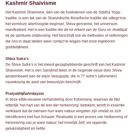
Kashmir Shaivisme
Het Kashmir Shaivisme, één van de hoekstenen van de Siddha Yoga-
traditie, is een tak van de Shaivistische filosofische traditie die uitlegt hoe
het vormloze allerhoogste beginsel, Shiva genoemd, het universum
manifesteert. Het is een traditie die de rol erkent van de Guru en shaktipat
bij de spirituele ontplooiing. Het beschrijft ook de methoden of oefeningen
die ons in staat stellen weer contact te krijgen met onze ingeboren
goddelijkheid.
Shiva Sutra’s
De Shiva Sutra’s is het meest gezaghebbende geschrift van het Kashmir
Shaivisme. Het is een Sanskriet tekst, in de negende eeuw door Shiva
geopenbaard aan de wijze Vasugupta, die in 77 sutra’s (aforismen)
nauwkeurig de aard van bewustzijn beschrijft.
Pratyabhijñahridayam
In deze elfde-eeuwse verhandeling door Kshemaraj, waarvan de titel
letterlijk ’het hart van de leer der herkenning’ betekent, wordt in essentie
verklaard dat de mensen hun ware natuur vergeten zijn omdat ze zich
identificeren met hun lichaam. Realisatie is een proces van herkenning of
herinnering van je ware natuur, het innerlijk Zelf, vol opperste
gelukzaligheid en liefde.