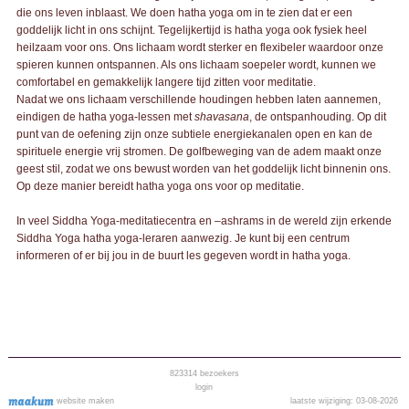
die ons leven inblaast. We doen hatha yoga om in te zien dat er een
goddelijk licht in ons schijnt. Tegelijkertijd is hatha yoga ook fysiek heel
heilzaam voor ons. Ons lichaam wordt sterker en flexibeler waardoor onze
spieren kunnen ontspannen. Als ons lichaam soepeler wordt, kunnen we
comfortabel en gemakkelijk langere tijd zitten voor meditatie.
Nadat we ons lichaam verschillende houdingen hebben laten aannemen,
eindigen de hatha yoga-lessen met
shavasana
, de ontspanhouding. Op dit
punt van de oefening zijn onze subtiele energiekanalen open en kan de
spirituele energie vrij stromen. De golfbeweging van de adem maakt onze
geest stil, zodat we ons bewust worden van het goddelijk licht binnenin ons.
Op deze manier bereidt hatha yoga ons voor op meditatie.
In veel Siddha Yoga-meditatiecentra en –ashrams in de wereld zijn erkende
Siddha Yoga hatha yoga-leraren aanwezig. Je kunt bij een centrum
informeren of er bij jou in de buurt les gegeven wordt in hatha yoga.
823314
bezoekers
login
website maken
laatste wijziging: 03-08-2026